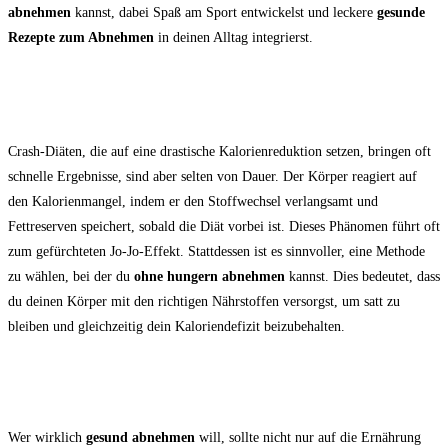
abnehmen
kannst, dabei Spaß am Sport entwickelst und leckere
gesunde
Rezepte zum Abnehmen
in deinen Alltag integrierst.
Warum Abnehmen ohne Hungern langfristig
erfolgreicher ist
Crash-Diäten, die auf eine drastische Kalorienreduktion setzen, bringen oft
schnelle Ergebnisse, sind aber selten von Dauer. Der Körper reagiert auf
den Kalorienmangel, indem er den Stoffwechsel verlangsamt und
Fettreserven speichert, sobald die Diät vorbei ist. Dieses Phänomen führt oft
zum gefürchteten Jo-Jo-Effekt. Stattdessen ist es sinnvoller, eine Methode
zu wählen, bei der du
ohne hungern abnehmen
kannst. Dies bedeutet, dass
du deinen Körper mit den richtigen Nährstoffen versorgst, um satt zu
bleiben und gleichzeitig dein Kaloriendefizit beizubehalten.
Abnehmen mit Sport: der ideale Partner für eine
gesunde Gewichtsreduktion
Wer wirklich
gesund abnehmen
will, sollte nicht nur auf die Ernährung